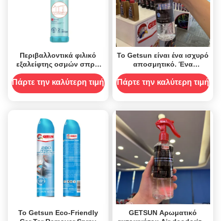
Περιβαλλοντικά φιλικό
Το Getsun είναι ένα ισχυρό
εξαλείφτης οσμών σπρέι
αποσμητικό. Ένα
ουδετερωτήρα για μπάνια
αποσμητικό αυτοκινήτου
κουζίνες αυτοκίνητα
για καθαρό αέρα.
Πάρτε την καλύτερη τιμή
Πάρτε την καλύτερη τιμή
Το Getsun Eco-Friendly
GETSUN Αρωματικό