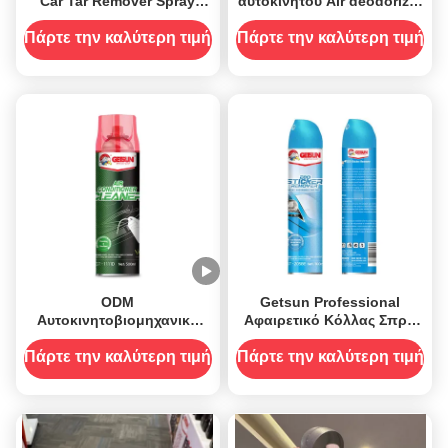
Car Tar Remover Spray
αυτοκινήτου Air deodorizer
Pitch Spot Cleaner είναι
Αφαίρεση οσμών
ένα από τα πιο φιλικά
Πάρτε την καλύτερη τιμή
Πάρτε την καλύτερη τιμή
προς το περιβάλλον
προϊόντα για την
απομάκρυνση της πίσσας
από το αυτοκίνητο.
ODM
Getsun Professional
Αυτοκινητοβιομηχανικό
Αφαιρετικό Κόλλας Σπρέι
κλιματιστικό αυτοκινήτου
Καθαρισμού
καθαριστικό AC
Υπολειμμάτων
Πάρτε την καλύτερη τιμή
Πάρτε την καλύτερη τιμή
απολυμαντικό ψεκαστικό
Αυτοκόλλητων
αντιβακτηριακό