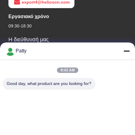
export4@helioson.com
Εργασιακό χρόνο
09:30-18:30
Η διεύθυνσή μας
Διεύθυνση Εταιρείας
Patty
Δωμάτιο 1801-1803, κτίριο Α3, κεντρική πλατεία της
Γροιλανδίας, περιοχή Χουάνγκπου, Κουάνγκτσοου, Κίνα
9:43 AM
Διεύθυνση εργοστασίου
Good day, what product are you looking for?
Οδός Λονγκντόνγκ αριθ. 8, βιομηχανικό πάρκο υψηλής
τεχνολογίας, οικονομική ζώνη ανάπτυξης της πόλης
Κονγκχουά του Κινέζικου Κουνγκντόνγκ.
Τηλ.
0086-20-87809255