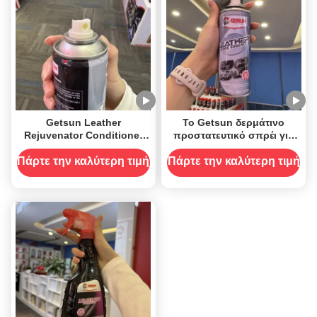
Getsun Leather
Το Getsun δερμάτινο
Rejuvenator Conditioner
προστατευτικό σπρέι για
Care Spray
την προστασία του
εσωτερικού
Πάρτε την καλύτερη τιμή
Πάρτε την καλύτερη τιμή