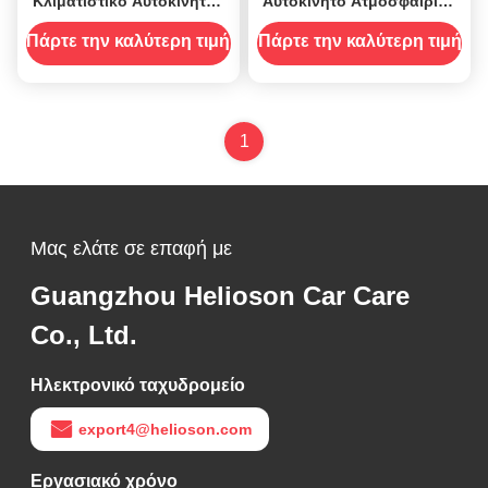
Κλιματιστικό Αυτοκινήτου
Αυτοκίνητο Ατμοσφαιρικό
Καθαριστικό
Απολυμαντικό Σπρέι
Αντιβακτηριακό Πράκτορα
Αποσμητικό Καθαριστικό
Πάρτε την καλύτερη τιμή
Πάρτε την καλύτερη τιμή
Αποσμητικό 250 ml
500ml
1
Μας ελάτε σε επαφή με
Guangzhou Helioson Car Care
Co., Ltd.
Ηλεκτρονικό ταχυδρομείο
export4@helioson.com
Εργασιακό χρόνο