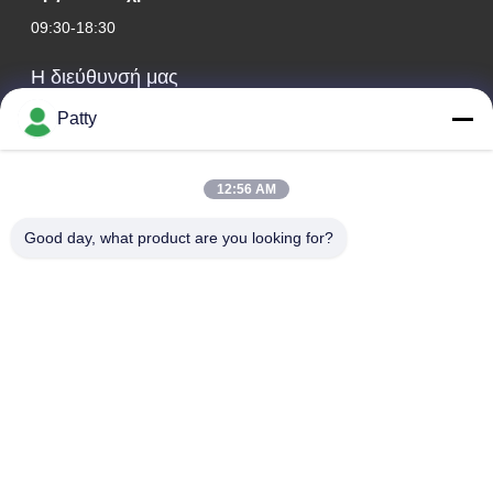
09:30-18:30
Η διεύθυνσή μας
Διεύθυνση Εταιρείας
Patty
Δωμάτιο 1801-1803, κτίριο Α3, κεντρική πλατεία της
Γροιλανδίας, περιοχή Χουάνγκπου, Κουάνγκτσοου, Κίνα
12:56 AM
Διεύθυνση εργοστασίου
Good day, what product are you looking for?
Οδός Λονγκντόνγκ αριθ. 8, βιομηχανικό πάρκο υψηλής
τεχνολογίας, οικονομική ζώνη ανάπτυξης της πόλης
Κονγκχουά του Κινέζικου Κουνγκντόνγκ.
Τηλ.
0086-20-87809255