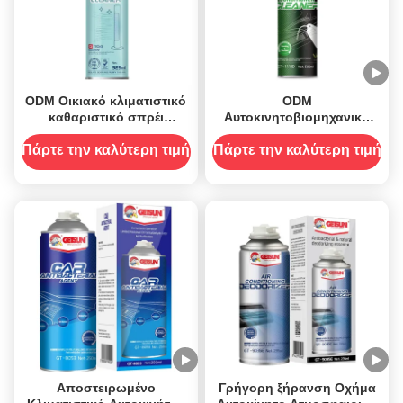
ODM Οικιακό κλιματιστικό
ODM
καθαριστικό σπρέι
Αυτοκινητοβιομηχανικό
αεροσκάφος 525ml
κλιματιστικό αυτοκινήτου
καθαριστικό AC
Πάρτε την καλύτερη τιμή
Πάρτε την καλύτερη τιμή
απολυμαντικό ψεκαστικό
αντιβακτηριακό
Αποστειρωμένο
Γρήγορη ξήρανση Οχήμα