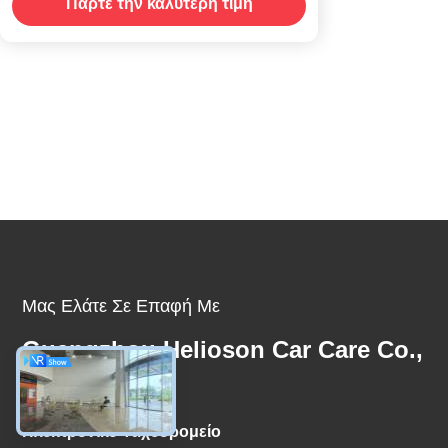
Πάρτε την καλύτερη τιμή
ψεκαστικό προστατευτικό λάδι
Μας Ελάτε Σε Επαφή Με
Guangzhou Helioson Car Care Co.,
Ltd.
Ηλεκτρονικό Ταχυδρομείο