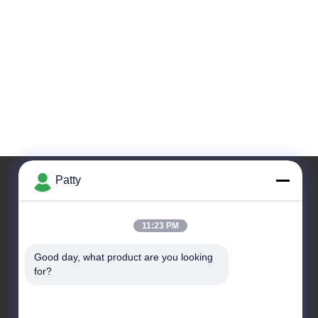
Patty
Η Διεύθυνσή Μας
11:23 PM
Διεύθυνση Εταιρείας
Good day, what product are you looking 
Δωμάτιο 1801-1803, Κτίριο Α3, Κεντρική Πλατεία Της
for?
Γροιλανδίας, Περιοχή Χουάνγκπου, Κουάνγκτσοου, Κίνα
Διεύθυνση Εργοστασίου