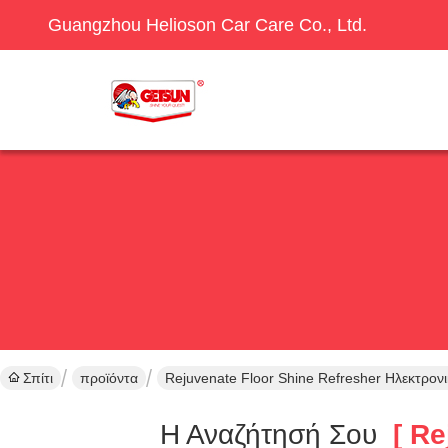
Guangzhou Helioson Car Care Co., Ltd.
Σπίτι
προϊόντα
Rejuvenate Floor Shine Refresher Ηλεκτρον
Η Αναζήτησή Σου
[ Rej