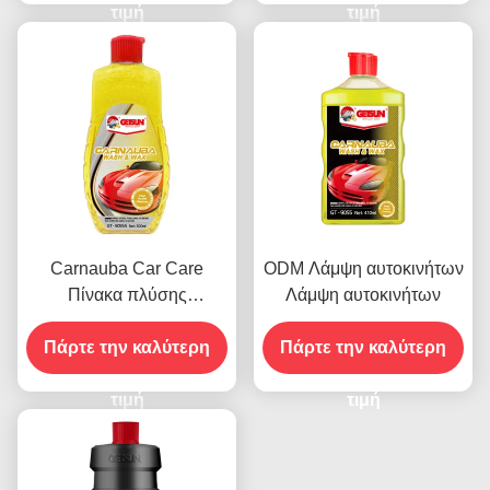
τιμή
τιμή
Carnauba Car Care
ODM Λάμψη αυτοκινήτων
Πίνακα πλύσης
Λάμψη αυτοκινήτων
αυτοκινήτων & Wax
Πάρτε την καλύτερη
Polish Agents 500ml
Πάρτε την καλύτερη
OEM
τιμή
τιμή