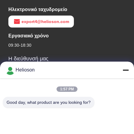
Ηλεκτρονικό ταχυδρομείο
export4@helioson.com
Εργασιακό χρόνο
09:30-18:30
Η διεύθυνσή μας
Helioson
Διεύθυνση Εταιρείας
Δωμάτιο 1801-1803, κτίριο Α3, κεντρική πλατεία της
Γροιλανδίας, περιοχή Χουάνγκπου, Κουάνγκτσοου, Κίνα
1:57 PM
Διεύθυνση εργοστασίου
Good day, what product are you looking for?
Οδός Λονγκντόνγκ αριθ. 8, βιομηχανικό πάρκο υψηλής
τεχνολογίας, οικονομική ζώνη ανάπτυξης της πόλης
Κονγκχουά του Κινέζικου Κουνγκντόνγκ.
Τηλ.