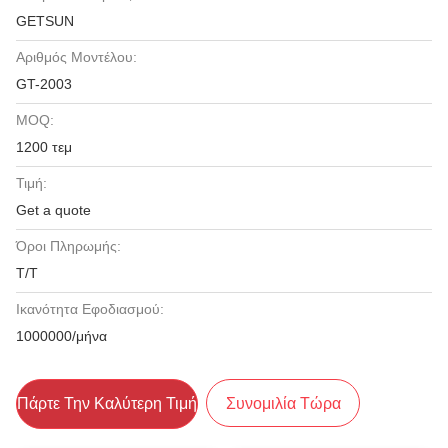
GETSUN
Αριθμός Μοντέλου:
GT-2003
MOQ:
1200 τεμ
Τιμή:
Get a quote
Όροι Πληρωμής:
T/T
Ικανότητα Εφοδιασμού:
1000000/μήνα
Πάρτε Την Καλύτερη Τιμή
Συνομιλία Τώρα