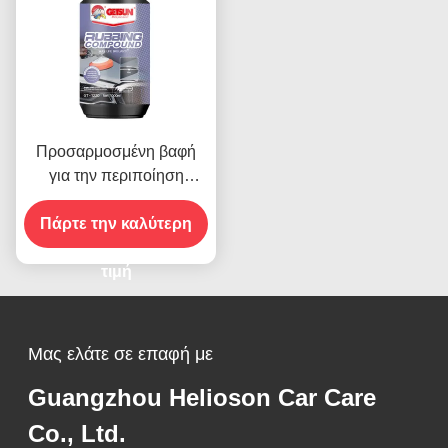
Προσαρμοσμένη βαφή
για την περιποίηση
αυτοκινήτων Παρμπρίζ
Αυτοκινήτων Συσκευή
Πάρτε την καλύτερη
τρίψης 1000 Ακατέργαστα
πολίσματα
τιμή
Μας ελάτε σε επαφή με
Guangzhou Helioson Car Care
Co., Ltd.