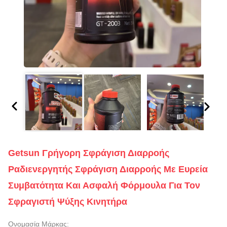
Getsun Γρήγορη Σφράγιση Διαρροής
Ραδιενεργητής Σφράγιση Διαρροής Με Ευρεία
Συμβατότητα Και Ασφαλή Φόρμουλα Για Τον
Σφραγιστή Ψύξης Κινητήρα
Ονομασία Μάρκας: