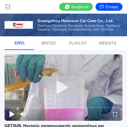
Κουβέντα
Επαφή
Guangzhou Helioson Car Care Co., Ltd.
Ποιότητα Προϊόντα Προσοχής Αυτοκινήτων, Προϊόντα
Οικιακής Προσοχής Κατασκευαστής Από Την Κίνα
ΣΠΊΤΙ
ΒΊΝΤΕΟ
PLAYLIST
WEBSITE
GETSUN. Ηγετικός κατασκευαστής αυτοκινήτων και