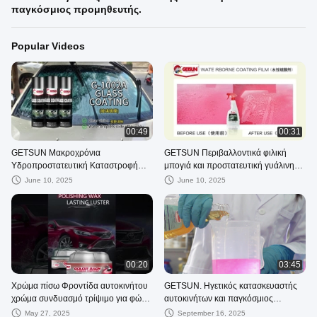
παγκόσμιος προμηθευτής.
Popular Videos
00:49
00:31
GETSUN Μακροχρόνια
GETSUN Περιβαλλοντικά φιλική
Υδροπροστατευτική Καταστροφή
μπογιά και προστατευτική γυάλινη
Παρενθύμισης Παρενθύμισης
ταινία για την επιφάνεια αυτοκινήτων
June 10, 2025
June 10, 2025
00:20
03:45
Χρώμα πίσω Φροντίδα αυτοκινήτου
GETSUN. Ηγετικός κατασκευαστής
χρώμα συνδυασμό τρίψιμο για φώτα
αυτοκινήτων και παγκόσμιος
νερό βασισμένο OEM
προμηθευτής.
May 27, 2025
September 16, 2025