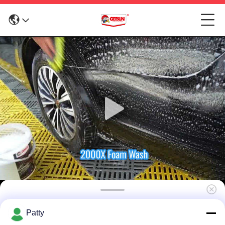
2000 Times 5L Σαμπουάν Πλύσης
Patty
Αυτοκινήτου υπερ-συγκεντρωμένο Deep