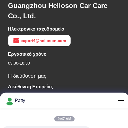
Guangzhou Helioson Car Care
Co., Ltd.
Ηλεκτρονικό ταχυδρομείο
export4@helioson.com
Εργασιακό χρόνο
09:30-18:30
Η διεύθυνσή μας
Διεύθυνση Εταιρείας
Δωμάτιο 1801-1803, κτίριο Α3, κεντρική πλατεία της
Patty
Γροιλανδίας, περιοχή Χουάνγκπου, Κουάνγκτσοου, Κίνα
Διεύθυνση εργοστασίου
9:47 AM
Οδός Λονγκντόνγκ αριθ. 8, βιομηχανικό πάρκο υψηλής
τεχνολογίας, οικονομική ζώνη ανάπτυξης της πόλης