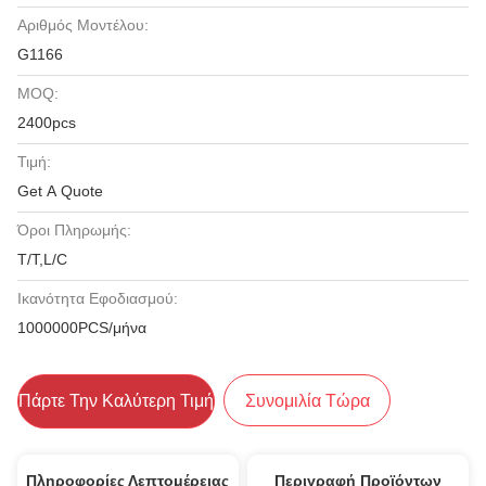
Αριθμός Μοντέλου:
G1166
MOQ:
2400pcs
Τιμή:
Get A Quote
Όροι Πληρωμής:
T/T,L/C
Ικανότητα Εφοδιασμού:
1000000PCS/μήνα
Πάρτε Την Καλύτερη Τιμή
Συνομιλία Τώρα
Πληροφορίες Λεπτομέρειας
Περιγραφή Προϊόντων