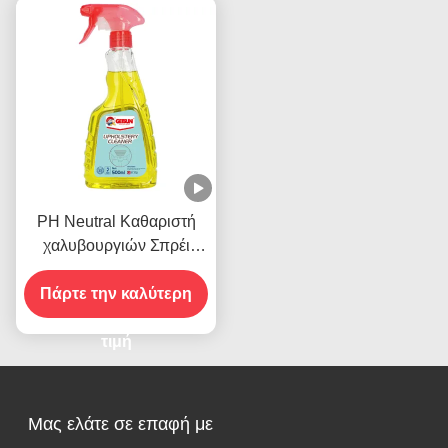
PH Neutral Καθαριστή
χαλυβουργιών Σπρέι
Απολυμαντικό
Απομακρυντικό λεκέδων
Πάρτε την καλύτερη
σε χύδη
τιμή
Μας ελάτε σε επαφή με