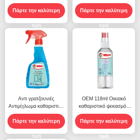
καθαριστικό παπουτσιών
χρήσης αυτοκινήτων
Πάρτε την καλύτερη
σπρέι φιλικό προς το
Πάρτε την καλύτερη
περιβάλλον
τιμή
τιμή
Αντι γρατζουνιές
OEM 118ml Οικιακό
Αντιμίχλωμα καθαριστικό
καθαριστικό ψεκασμός
γυαλιού Σπρέι αφαιρεί
παράθυρο αυτοκινήτου
λεκέδες σκόνης 500 ml
Πάρτε την καλύτερη
Πάρτε την καλύτερη
γυαλί αντιμίχλωσης
τιμή
τιμή