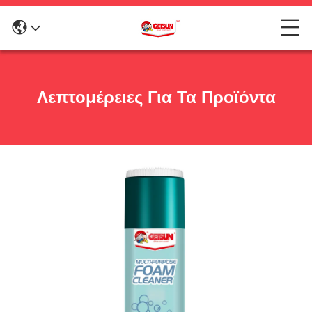
Λεπτομέρειες Για Τα Προϊόντα