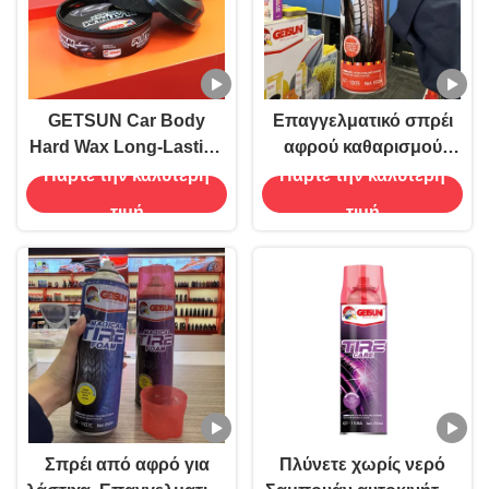
GETSUN Car Body
Επαγγελματικό σπρέι
Hard Wax Long-Lasting
αφρού καθαρισμού
Shine and Paint Care
ελαστικών για
Πάρτε την καλύτερη
Πάρτε την καλύτερη
πλυντήρια αυτοκινήτων
τιμή
τιμή
Σπρέι από αφρό για
Πλύνετε χωρίς νερό