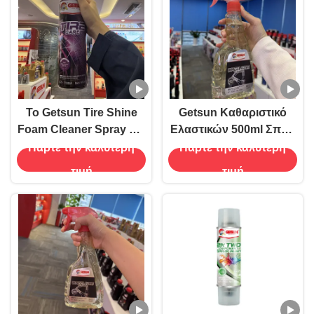
Το Getsun Tire Shine
Getsun Καθαριστικό
Foam Cleaner Spray για
Ελαστικών 500ml Σπρέι
επαγγελματική
Καθαρισμού Ζαντών
Πάρτε την καλύτερη
Πάρτε την καλύτερη
λεπτομέρεια
Αυτοκινήτου
τιμή
τιμή