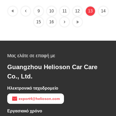
9
10
11
12
13
14
15
16
Μας ελάτε σε επαφή με
Guangzhou Helioson Car Care
Co., Ltd.
Ηλεκτρονικό ταχυδρομείο
export4@helioson.com
Εργασιακό χρόνο