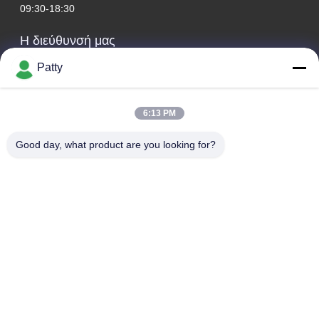
09:30-18:30
Η διεύθυνσή μας
Patty
Διεύθυνση Εταιρείας
Δωμάτιο 1801-1803, κτίριο Α3, κεντρική πλατεία της
Γροιλανδίας, περιοχή Χουάνγκπου, Κουάνγκτσοου, Κίνα
6:13 PM
Διεύθυνση εργοστασίου
Good day, what product are you looking for?
Οδός Λονγκντόνγκ αριθ. 8, βιομηχανικό πάρκο υψηλής
τεχνολογίας, οικονομική ζώνη ανάπτυξης της πόλης
Κονγκχουά του Κινέζικου Κουνγκντόνγκ.
Τηλ.
0086-20-87809255
Καλή ποιότητα της Κίνας Προϊόντα προσοχής αυτοκινήτων