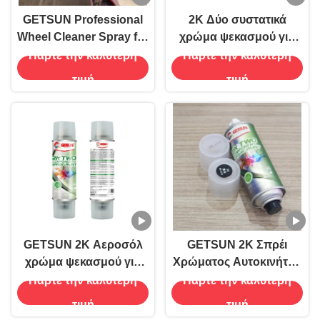
GETSUN Professional
2K Δύο συστατικά
Wheel Cleaner Spray for
χρώμα ψεκασμού για
Alloy Rims
την
Πάρτε την καλύτερη
Πάρτε την καλύτερη
αυτοκινητοβιομηχανία
τιμή
τιμή
ανθεκτική στις καιρικές
συνθήκες
GETSUN 2K Αεροσόλ
GETSUN 2K Σπρέι
χρώμα ψεκασμού για
Χρώματος Αυτοκινήτου
επισκευή επιφανειών
για Επιφανειες
Πάρτε την καλύτερη
Πάρτε την καλύτερη
αυτοκινήτων
Μετάλλων
τιμή
τιμή